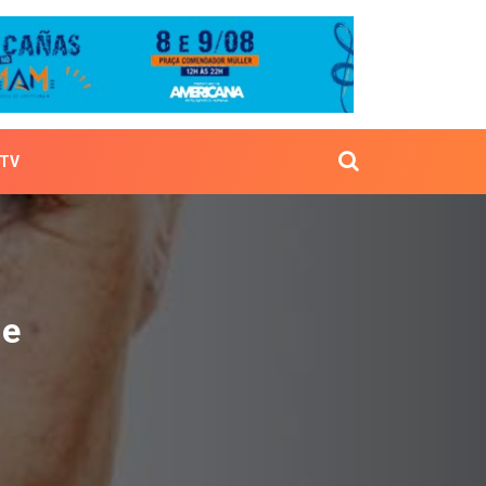
TV
 saúde
de