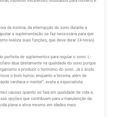
cional, trazendo excelentes resultados para homens e
ixa da insônia, da interrupção do sono durante a
 ajustar a suplementação se faz necessária para que
ismo realiza suas funções, que deve durar 24 horas)
o perfeita de suplementos para regular o sono: L-
riptofano atua diretamente na qualidade do sono porque
organismo a produzir o hormônio do sono. Já o ácido
move o bom humor, enquanto a tirosina, além de
úde cardíaca e mental”, avalia a especialista.
tes causas quando se fala em qualidade de vida e,
rsas opções que contribuem para a manutenção da
 vida plena e ativa mesmo em idades mais