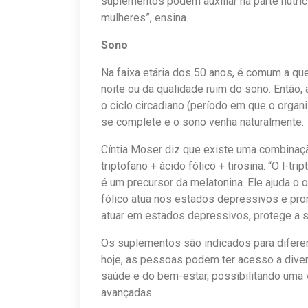
suplementos podem auxiliar na parte nutri
mulheres”, ensina.
Sono
Na faixa etária dos 50 anos, é comum a que
noite ou da qualidade ruim do sono. Então,
o ciclo circadiano (período em que o organ
se complete e o sono venha naturalmente.
Cíntia Moser diz que existe uma combinaçã
triptofano + ácido fólico + tirosina. “O l-t
é um precursor da melatonina. Ele ajuda o 
fólico atua nos estados depressivos e pro
atuar em estados depressivos, protege a sa
Os suplementos são indicados para diferen
hoje, as pessoas podem ter acesso a dive
saúde e do bem-estar, possibilitando uma
avançadas.