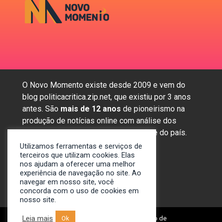
O Novo Momento existe desde 2009 e vem do
blog politicacritica.zip.net, que existiu por 3 anos
antes. São
mais de 12 anos
de pioneirismo na
produção de notícias online com análise dos
assuntos mais importantes da região e do país.
Utilizamos ferramentas e serviços de
terceiros que utilizam cookies. Elas
nos ajudam a oferecer uma melhor
Sobre nós
experiência de navegação no site. Ao
Anunciar
navegar em nosso site, você
Contato
concorda com o uso de cookies em
nosso site.
Leia mais
© 2009-2024. Portal Novo Momento de
Ok