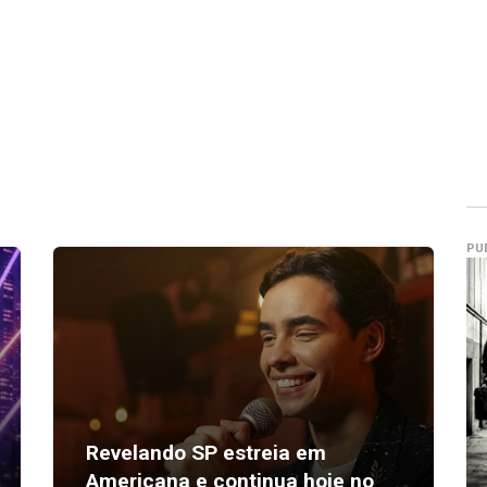
PU
Revelando SP estreia em
Americana e continua hoje no