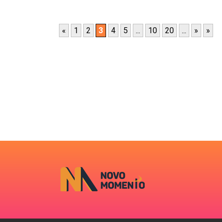
«
1
2
3
4
5
...
10
20
...
»
»