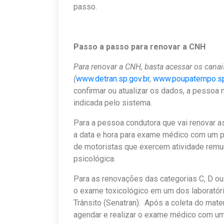
passo.
Passo a passo para renovar a CNH
Para renovar a CNH, basta acessar os canais
(
www.detran.sp.gov.br
,
www.poupatempo.sp
confirmar ou atualizar os dados, a pessoa 
indicada pelo sistema.
Para a pessoa condutora que vai renovar as
a data e hora para exame médico com um p
de motoristas que exercem atividade remu
psicológica.
Para as renovações das categorias C, D ou
o exame toxicológico em um dos laboratóri
Trânsito (Senatran). Após a coleta do mater
agendar e realizar o exame médico com um