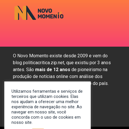
O Novo Momento existe desde 2009 e vem do
blog politicacritica.zip.net, que existiu por 3 anos
antes. São
mais de 12 anos
de pioneirismo na
produção de notícias online com análise dos
assuntos mais importantes da região e do país.
Utilizamos ferramentas e serviços de
terceiros que utilizam cookies. Elas
nos ajudam a oferecer uma melhor
Sobre nós
experiência de navegação no site. Ao
Anunciar
navegar em nosso site, você
Contato
concorda com o uso de cookies em
nosso site.