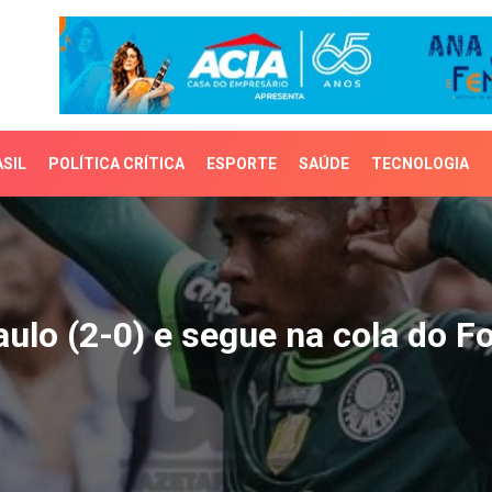
SIL
POLÍTICA CRÍTICA
ESPORTE
SAÚDE
TECNOLOGIA
o (2-0) e segue na cola
ulo (2-0) e segue na cola do F