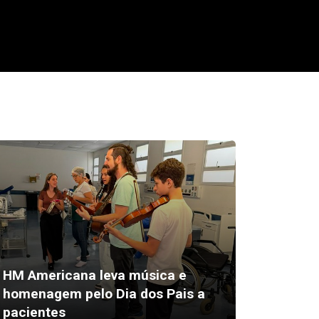
HM Americana leva música e
Medica
homenagem pelo Dia dos Pais a
no SUS
pacientes
intern