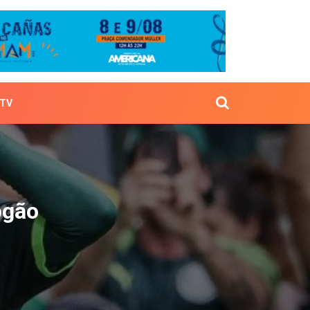
TV
 do Fogão
ogão