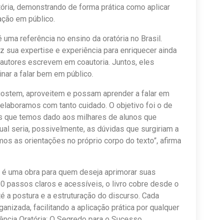
atória, demonstrando de forma prática como aplicar
ação em público.
 uma referência no ensino da oratória no Brasil.
az sua expertise e experiência para enriquecer ainda
 autores escrevem em coautoria. Juntos, eles
nar a falar bem em público.
gostem, aproveitem e possam aprender a falar em
elaboramos com tanto cuidado. O objetivo foi o de
 que temos dado aos milhares de alunos que
al seria, possivelmente, as dúvidas que surgiriam a
s as orientações no próprio corpo do texto”, afirma
” é uma obra para quem deseja aprimorar suas
0 passos claros e acessíveis, o livro cobre desde o
té a postura e a estruturação do discurso. Cada
nizada, facilitando a aplicação prática por qualquer
ncia Oratória: O Segredo para o Sucesso