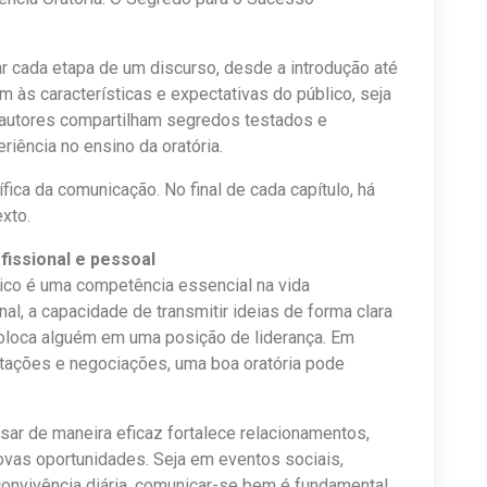
ar cada etapa de um discurso, desde a introdução até
 às características e expectativas do público, seja
s autores compartilham segredos testados e
ência no ensino da oratória.
ica da comunicação. No final de cada capítulo, há
xto.
fissional e pessoal
ico é uma competência essencial na vida
nal, a capacidade de transmitir ideias de forma clara
coloca alguém em uma posição de liderança. Em
ntações e negociações, uma boa oratória pode
sar de maneira eficaz fortalece relacionamentos,
ovas oportunidades. Seja em eventos sociais,
onvivência diária, comunicar-se bem é fundamental