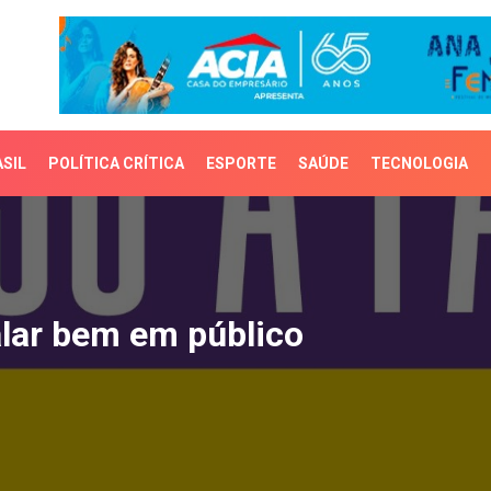
SIL
POLÍTICA CRÍTICA
ESPORTE
SAÚDE
TECNOLOGIA
ar bem em público
alar bem em público