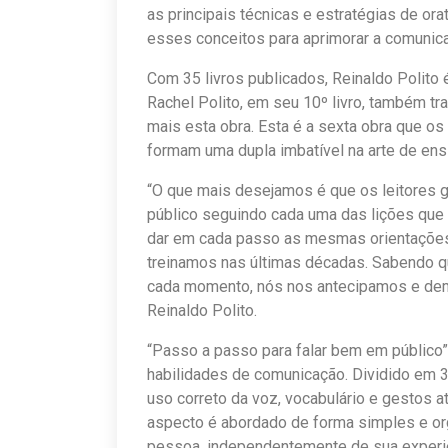
as principais técnicas e estratégias de or
esses conceitos para aprimorar a comunic
Com 35 livros publicados, Reinaldo Polito é
Rachel Polito, em seu 10º livro, também tr
mais esta obra. Esta é a sexta obra que os
formam uma dupla imbatível na arte de ensi
“O que mais desejamos é que os leitores 
público seguindo cada uma das lições que 
dar em cada passo as mesmas orientações
treinamos nas últimas décadas. Sabendo qu
cada momento, nós nos antecipamos e demo
Reinaldo Polito.
“Passo a passo para falar bem em público
habilidades de comunicação. Dividido em 3
uso correto da voz, vocabulário e gestos a
aspecto é abordado de forma simples e orga
pessoa, independentemente de sua experiê