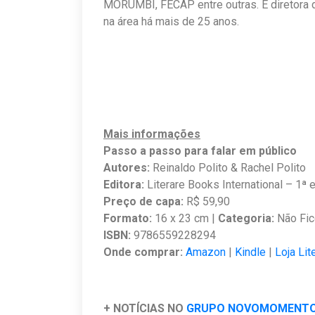
MORUMBI, FECAP entre outras. É diretora d
na área há mais de 25 anos.
Mais informações
Passo a passo para falar em público
Autores:
Reinaldo Polito & Rachel Polito
Editora:
Literare Books International – 1ª
Preço de capa:
R$ 59,90
Formato:
16 x 23 cm |
Categoria:
Não Fic
ISBN:
9786559228294
Onde comprar:
Amazon
|
Kindle
|
Loja Li
+ NOTÍCIAS NO
GRUPO NOVOMOMENT