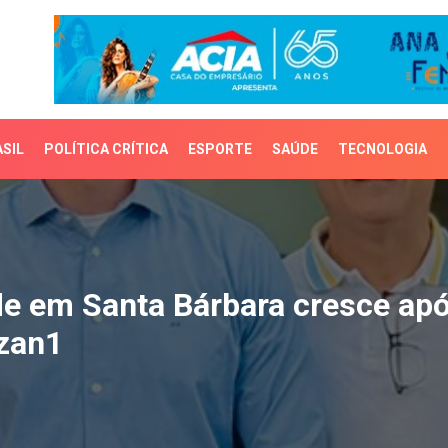
SIL
POLÍTICA CRÍTICA
ESPORTE
SAÚDE
TECNOLOGIA
em Santa Bárbara cresc
e em Santa Bárbara cresce ap
zan1