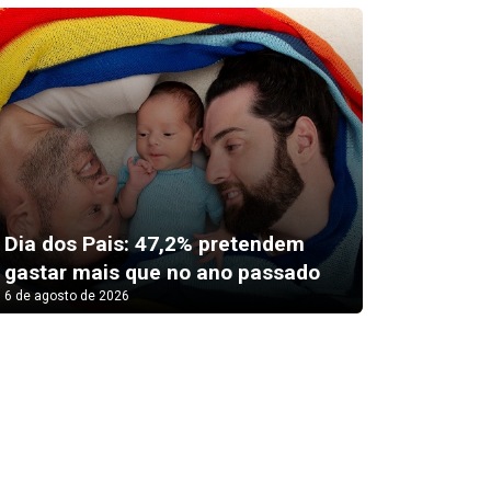
Feira A
Dia dos Pais: 47,2% pretendem
movime
gastar mais que no ano passado
esse sá
6 de agosto de 2026
6 de agosto