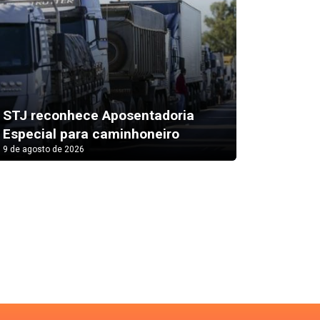
Santa B
STJ reconhece Aposentadoria
regula
Especial para caminhoneiro
imposit
9 de agosto de 2026
9 de agosto