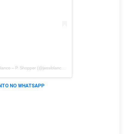
Uma publicação compartilhada por Jessica Blanco – P. Shopper (@jessiblanco.personalshopper)
NTO NO WHATSAPP