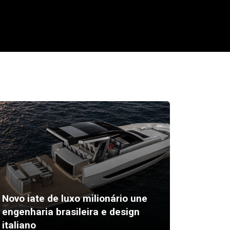
Novo iate de luxo milionário une
Festiva
engenharia brasileira e design
inscriç
italiano
Bárbar