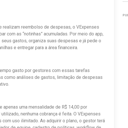
PU
e realizam reembolso de despesas, o VExpenses
bar com as “notinhas” acumuladas. Por meio do app,
de seus gastos, organiza suas despesas e já pede o
lhas e entregar para a área financeira.
 tempo gasto por gestores com essas tarefas
efas como análises de gastos, limitação de despesas
tivo.
este apenas uma mensalidade de R$ 14,00 por
 utilizado, nenhuma cobrança é feita. O VExpenses
com uso ilimitado. Ao adquirir o plano, o gestor terá
ador de equipe, cadastro de políticas, workflow de