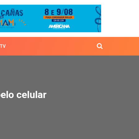
TV
as pelo celular
elo celular