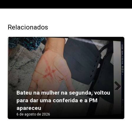
Relacionados
ateu na mulher na segunda, voltou
Previous
Next
ara dar uma conferida e a PM
Teat
pareceu
com 
 de agosto de 2026
6 de ag