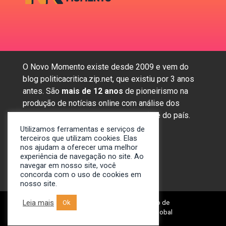
O Novo Momento existe desde 2009 e vem do
blog politicacritica.zip.net, que existiu por 3 anos
antes. São
mais de 12 anos
de pioneirismo na
produção de notícias online com análise dos
assuntos mais importantes da região e do país.
Utilizamos ferramentas e serviços de
terceiros que utilizam cookies. Elas
nos ajudam a oferecer uma melhor
Sobre nós
experiência de navegação no site. Ao
Anunciar
navegar em nosso site, você
Contato
concorda com o uso de cookies em
nosso site.
Leia mais
© 2009-2024. Portal Novo Momento de
Ok
Notícias. Desenvolvido por: Spivit Global
Technologies