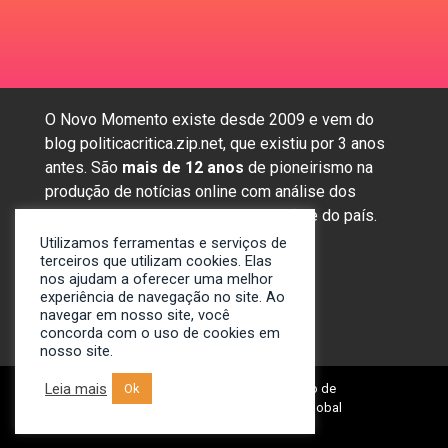
O Novo Momento existe desde 2009 e vem do
blog politicacritica.zip.net, que existiu por 3 anos
antes. São
mais de 12 anos
de pioneirismo na
produção de notícias online com análise dos
assuntos mais importantes da região e do país.
Utilizamos ferramentas e serviços de
terceiros que utilizam cookies. Elas
nos ajudam a oferecer uma melhor
Sobre nós
experiência de navegação no site. Ao
Anunciar
navegar em nosso site, você
concorda com o uso de cookies em
Contato
nosso site.
Leia mais
Ok
© 2009-2024. Portal Novo Momento de
Notícias. Desenvolvido por: Spivit Global
Technologies