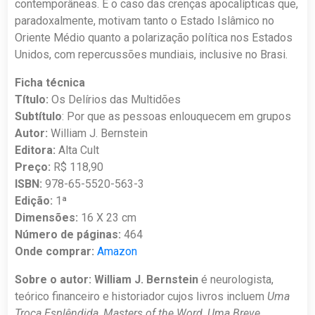
contemporâneas. É o caso das crenças apocalípticas que,
paradoxalmente, motivam tanto o Estado Islâmico no
Oriente Médio quanto a polarização política nos Estados
Unidos, com repercussões mundiais, inclusive no Brasi.
Ficha técnica
Título:
Os Delírios das Multidões
Subtítulo
: Por que as pessoas enlouquecem em grupos
Autor:
William J. Bernstein
Editora:
Alta Cult
Preço:
R$ 118,90
ISBN:
978-65-5520-563-3
Edição:
1ª
Dimensões:
16 X 23 cm
Número de páginas:
464
Onde comprar:
Amazon
Sobre o autor: William J. Bernstein
é neurologista,
teórico financeiro e historiador cujos livros incluem
Uma
Troca Esplêndida, Masters of the Word
,
Uma Breve