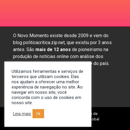
O Novo Momento existe desde 2009 e vem do
blog politicacritica.zip.net, que existiu por 3 anos
antes. São
mais de 12 anos
de pioneirismo na
produção de notícias online com análise dos
assuntos mais importantes da região e do país.
Utilizamos ferramentas e serviços de
terceiros que utilizam cookies. Elas
nos ajudam a oferecer uma melhor
Sobre nós
experiência de navegação no site. Ao
Anunciar
navegar em nosso site, você
concorda com o uso de cookies em
Contato
nosso site.
Leia mais
Ok
© 2009-2024. Portal Novo Momento de
Notícias. Desenvolvido por: Spivit Global
Technologies