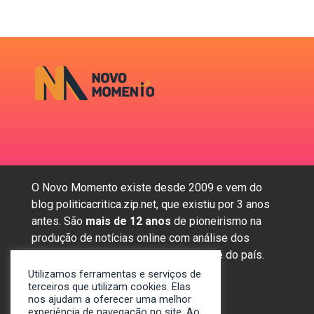
O Novo Momento existe desde 2009 e vem do
blog politicacritica.zip.net, que existiu por 3 anos
antes. São
mais de 12 anos
de pioneirismo na
produção de notícias online com análise dos
assuntos mais importantes da região e do país.
Utilizamos ferramentas e serviços de
terceiros que utilizam cookies. Elas
nos ajudam a oferecer uma melhor
Sobre nós
experiência de navegação no site. Ao