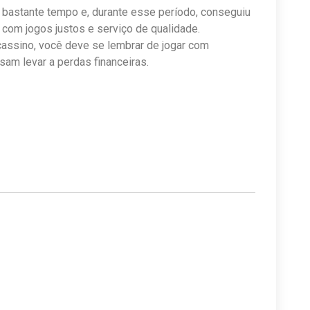
 bastante tempo e, durante esse período, conseguiu
com jogos justos e serviço de qualidade.
cassino, você deve se lembrar de jogar com
am levar a perdas financeiras.