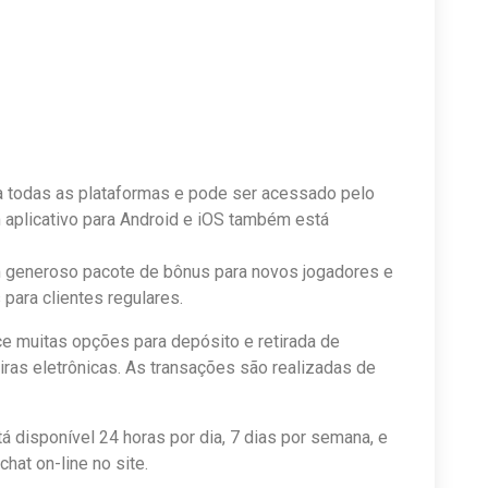
ra todas as plataformas e pode ser acessado pelo
 aplicativo para Android e iOS também está
 generoso pacote de bônus para novos jogadores e
para clientes regulares.
 muitas opções para depósito e retirada de
eiras eletrônicas. As transações são realizadas de
á disponível 24 horas por dia, 7 dias por semana, e
hat on-line no site.