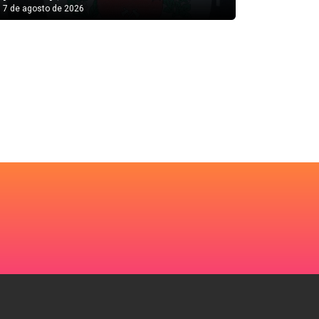
7 de agosto de 2026
7 de agosto