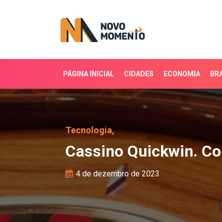
PÁGINA INICIAL
CIDADES
ECONOMIA
BRA
Cassino Quickwin. Con
Tecnologia,
Cassino Quickwin. C
4 de dezembro de 2023