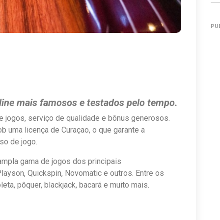
PU
line mais famosos e testados pelo tempo.
e jogos, serviço de qualidade e bônus generosos.
b uma licença de Curaçao, o que garante a
so de jogo.
mpla gama de jogos dos principais
ayson, Quickspin, Novomatic e outros. Entre os
leta, pôquer, blackjack, bacará e muito mais.