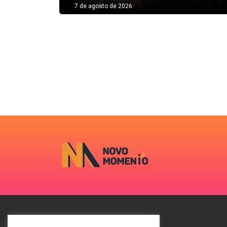
7 de agosto de 2026