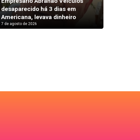
Empresário Abrahão Veículos
desaparecido há 3 dias em
Pix amp
Americana, levava dinheiro
vendas 
7 de agosto de 2026
7 de agosto