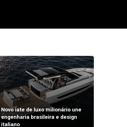
Novo iate de luxo milionário une
Festiva
engenharia brasileira e design
inscriç
italiano
Bárbar