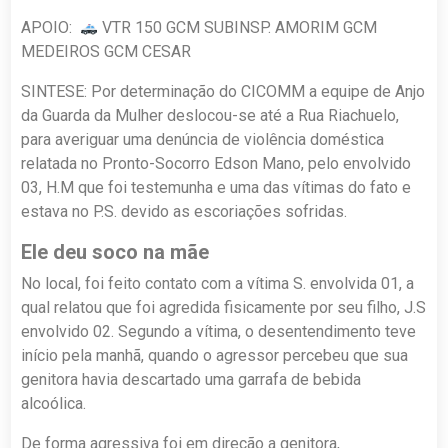
APOIO:
VTR 150 GCM SUBINSP. AMORIM GCM
MEDEIROS GCM CESAR
SINTESE: Por determinação do CICOMM a equipe de Anjo
da Guarda da Mulher deslocou-se até a Rua Riachuelo,
para averiguar uma denúncia de violência doméstica
relatada no Pronto-Socorro Edson Mano, pelo envolvido
03, H.M que foi testemunha e uma das vítimas do fato e
estava no P.S. devido as escoriações sofridas.
Ele deu soco na mãe
No local, foi feito contato com a vítima S. envolvida 01, a
qual relatou que foi agredida fisicamente por seu filho, J.S
envolvido 02. Segundo a vítima, o desentendimento teve
início pela manhã, quando o agressor percebeu que sua
genitora havia descartado uma garrafa de bebida
alcoólica.
De forma agressiva foi em direção a genitora,