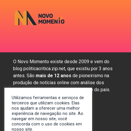
O Novo Momento existe desde 2009 e vem do
blog politicacritica.zip.net, que existiu por 3 anos
antes. São
mais de 12 anos
de pioneirismo na
produção de notícias online com análise dos
assuntos mais importantes da região e do país.
Utilizamos ferramentas e serviços de
terceiros que utilizam cookies. Elas
nos ajudam a oferecer uma melhor
Sobre nós
experiência de navegação no site. Ao
Anunciar
navegar em nosso site, você
concorda com o uso de cookies em
Contato
nosso site.