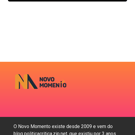
O Novo Momento existe desde 2009 e vem do
blog politicacritica.zip.net, que existiu por 3 anos