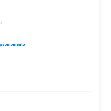
e
ovomomento