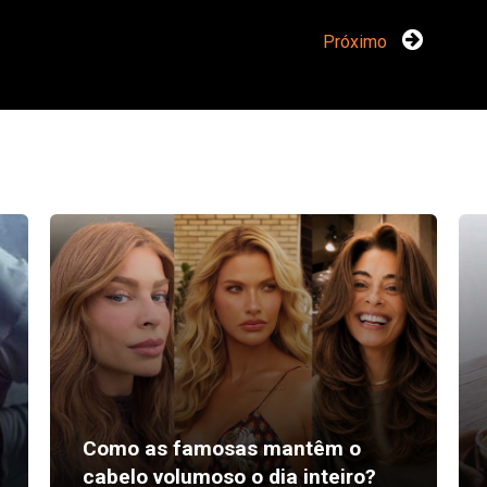
Próximo
Desktop promove curso gratuito
Rua
para atrair talentos em Sumaré
na 