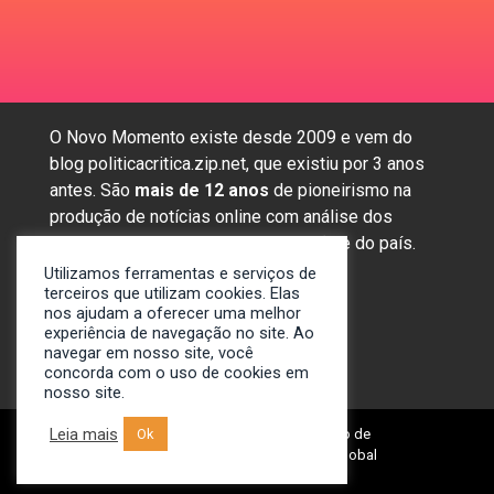
O Novo Momento existe desde 2009 e vem do
blog politicacritica.zip.net, que existiu por 3 anos
antes. São
mais de 12 anos
de pioneirismo na
produção de notícias online com análise dos
assuntos mais importantes da região e do país.
Utilizamos ferramentas e serviços de
terceiros que utilizam cookies. Elas
nos ajudam a oferecer uma melhor
Sobre nós
experiência de navegação no site. Ao
Anunciar
navegar em nosso site, você
concorda com o uso de cookies em
Contato
nosso site.
Leia mais
Ok
© 2009-2024. Portal Novo Momento de
Notícias. Desenvolvido por: Spivit Global
Technologies