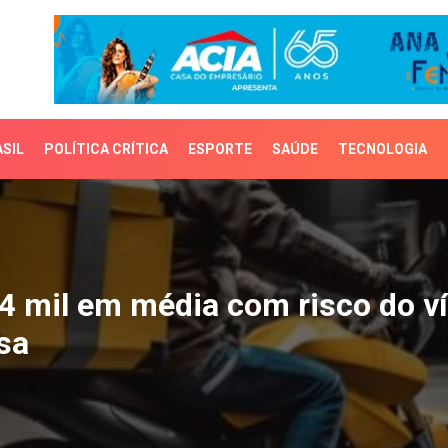
SIL
POLÍTICA CRÍTICA
ESPORTE
SAÚDE
TECNOLOGIA
mil em média com risco 
4 mil em média com risco do v
sa