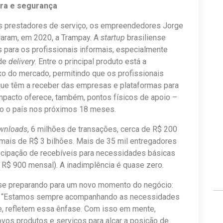
ira e segurança
os prestadores de serviço, os empreendedores Jorge
ndaram, em 2020, a Trampay. A
startup
brasiliense
os para os profissionais informais, especialmente
 de
delivery
. Entre o principal produto está a
xo do mercado, permitindo que os profissionais
que têm a receber das empresas e plataformas para
mpacto oferece, também, pontos físicos de apoio –
o o país nos próximos 18 meses.
wnloads
, 6 milhões de transações, cerca de R$ 200
ais de R$ 3 bilhões. Mais de 35 mil entregadores
ecipação de recebíveis para necessidades básicas
 R$ 900 mensal). A inadimplência é quase zero.
 se preparando para um novo momento do negócio:
es. “Estamos sempre acompanhando as necessidades
ve, refletem essa ênfase. Com isso em mente,
ovos produtos e serviços para alçar a posição de