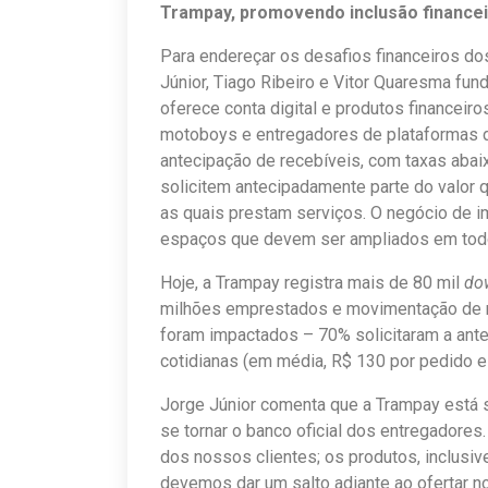
Trampay, promovendo inclusão finance
Para endereçar os desafios financeiros d
Júnior, Tiago Ribeiro e Vitor Quaresma fu
oferece conta digital e produtos financeir
motoboys e entregadores de plataformas
antecipação de recebíveis, com taxas abai
solicitem antecipadamente parte do valor 
as quais prestam serviços. O negócio de i
espaços que devem ser ampliados em tod
Hoje, a Trampay registra mais de 80 mil
do
milhões emprestados e movimentação de m
foram impactados – 70% solicitaram a ant
cotidianas (em média, R$ 130 por pedido e
Jorge Júnior comenta que a Trampay está
se tornar o banco oficial dos entregador
dos nossos clientes; os produtos, inclusi
devemos dar um salto adiante ao ofertar n