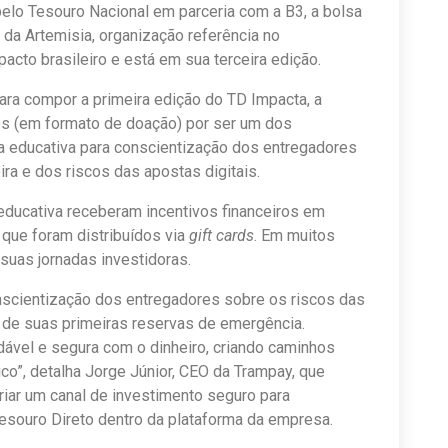
pelo Tesouro Nacional em parceria com a B3, a bolsa
o da Artemisia, organização referência no
to brasileiro e está em sua terceira edição.
a compor a primeira edição do TD Impacta, a
os (em formato de doação) por ser um dos
a educativa para conscientização dos entregadores
ira e dos riscos das apostas digitais.
educativa receberam incentivos financeiros em
 que foram distribuídos via
gift cards
. Em muitos
 suas jornadas investidoras.
onscientização dos entregadores sobre os riscos das
o de suas primeiras reservas de emergência.
ável e segura com o dinheiro, criando caminhos
ico”, detalha Jorge Júnior, CEO da Trampay, que
criar um canal de investimento seguro para
esouro Direto dentro da plataforma da empresa.