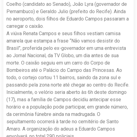
Coelho (candidato ao Senado), João Lyra (governador de
Pernambuco) e Geraldo Julio (prefeito do Recife). Ainda
no aeroporto, dois filhos de Eduardo Campos passaram a
carregar o caixão.
A viúva Renata Campos e seus filhos vestiam camisa
amarela que estampa a frase “Não vamos desistir do
Brasil”, proferida pelo ex-governador em uma entrevista
ao Jornal Nacional, da TV Globo, um dia antes de sua
morte. O caixão seguiu em um carro do Corpo de
Bombeiros até o Palácio do Campo das Princesas. Ao
todo, o cortejo cortou 11 bairros, saindo da zona sul e
passando pela zona norte até chegar ao centro do Recife.
Inicialmente, o velório seria aberto às 6h deste domingo
(17), mas a família de Campos decidiu antecipar esse
horário e a população pode participar, em grande número,
da cerimônia fúnebre ainda na madrugada. O
sepultamento ocorrerá à tarde no cemitério de Santo
Amaro. A organização do adeus a Eduardo Campos
envolverá, no total 290 policiais.