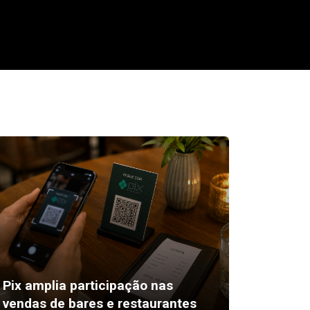
Pix amplia participação nas
11 de 
vendas de bares e restaurantes
os proj