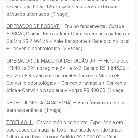
sábado das 8h às 12h. Escala segunda a sexta com
sábados alternados. (1 vaga)
OPERADOR DE BOBCAT
– Ensino fundamental. Cursos
BOBCAT, Guinho, Escavadeira. Com experiência na função.
Salário R$ 2.664,75 + Vale-transporte + Refeição no local
+ Convênio odontológico. (2 vagas)
OPERADOR DE MÁQUINA DE FIAÇÃO JR I
– Horário das
13h40 às 22h no regime 6×1 e 6×2. Salário R$ 1.845,00 +
Fretado + Restaurante no local + Convênio Médico +
Convênio odontológico + Convênio farmácia + Convênio
ótica + Convênio papelaria + Vegas R$ 400,00. (1 vaga)
RECEPCIONISTA (ACADEMIA)
– Vaga feminina, com ou
sem experiência. (1 vaga)
TECELÃO II
– Ensino médio completo. Experiência em
operações de máquina têxtil, habilidade em identificar
falhas e realizar ajustes. Salário R$ 3.000,00 + Vale-