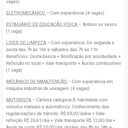
vagas)
ELETROMECÂNICO
– Com experiência. (4 vagas)
ESTAGIÁRIO DE EDUCAÇÃO FÍSICA
– Ambos os sexos.
(1 vaga)
LÍDER DE LIMPEZA
– Com experiência. De segunda a
sexta das 7h às 16h e sábados das 7h às 11h.
Benefícios: Cesta básica + Bonificação por assiduidade +
Refeição no local + Vale-transporte + Auxílio combustível.
(1 vaga)
MECÂNICO DE MANUTENÇÃO
– Com experiência em
máquina industrial de usinagem. (4 vagas)
MOTORISTA
– Carteira categoria B, habilidade com
veículos manuais e automáticos. Conhecimento das
regularizações de trânsito. R$ 69,00/diária + Vale-
refeição R$ 26,61/dia + Vale transporte R$ 12,60/dia +
Ajuda de custo R$ 20,00/dia. Horário das 8h às 18h e