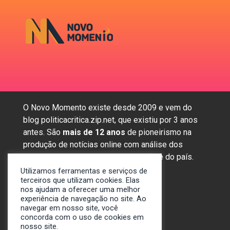
O Novo Momento existe desde 2009 e vem do
blog politicacritica.zip.net, que existiu por 3 anos
antes. São
mais de 12 anos
de pioneirismo na
produção de notícias online com análise dos
assuntos mais importantes da região e do país.
Utilizamos ferramentas e serviços de
terceiros que utilizam cookies. Elas
nos ajudam a oferecer uma melhor
Sobre nós
experiência de navegação no site. Ao
Anunciar
navegar em nosso site, você
Contato
concorda com o uso de cookies em
nosso site.