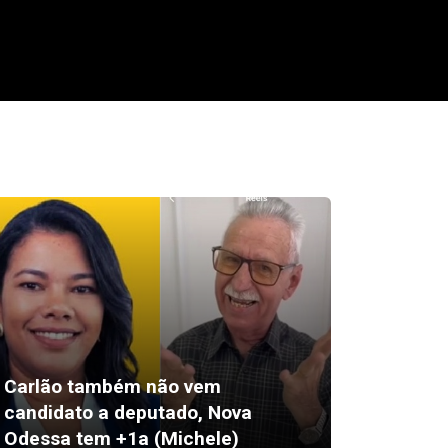
Carlão também não vem
candidato a deputado, Nova
Morre d
Odessa tem +1a (Michele)
Vila, d