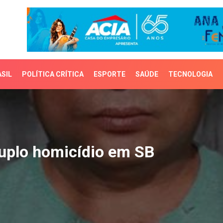
SIL
POLÍTICA CRÍTICA
ESPORTE
SAÚDE
TECNOLOGIA
lo homicídio em SB
uplo homicídio em SB