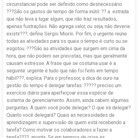
circunstancial pode ser definido como desnecessário.
???São os gastos de tempo de forma inútil. ?? a estrada
que não leva a lugar algum, que não traz resultados,
apenas fustrações. Não agrega valor, ou seja, não deveria
existir???, define Sergio Miorin. Por fim, o urgente reúne
todas as atividades para os quais o tempo é curto ou se
esgotou. ???São as atividades que surgem em cima da
hora, que não podem ser previstas, mas que geralmente
causam estresse. A frase que se costuma usar é a
seguinte: urgente é tudo que não foi feito em tempo
hábil???, explica. Para o professor, a dica de ouro na
gestão do tempo é delegar tarefas. ????? preciso um
exercício diário para aperfeiçoar essa espécie de
sistema de gerenciamento. Assim, ainda cabem algumas
perguntas. A quem você pode delegar? O que irá delegar?
Quanto você delegará? Quais as necessidades de
aprendizagem e supervisão de quem está recebendo a
tarefa? Como motivar os colaboradores a fazer a
tarefa????, aponta. Se em tempos de crise as