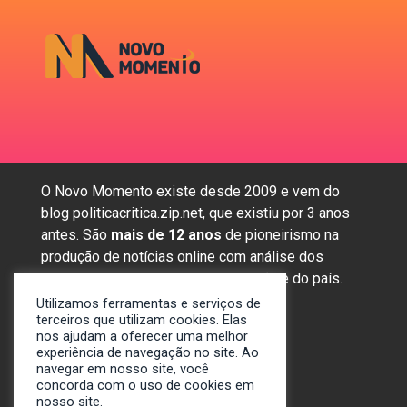
O Novo Momento existe desde 2009 e vem do
blog politicacritica.zip.net, que existiu por 3 anos
antes. São
mais de 12 anos
de pioneirismo na
produção de notícias online com análise dos
assuntos mais importantes da região e do país.
Utilizamos ferramentas e serviços de
terceiros que utilizam cookies. Elas
nos ajudam a oferecer uma melhor
Sobre nós
experiência de navegação no site. Ao
Anunciar
navegar em nosso site, você
concorda com o uso de cookies em
Contato
nosso site.