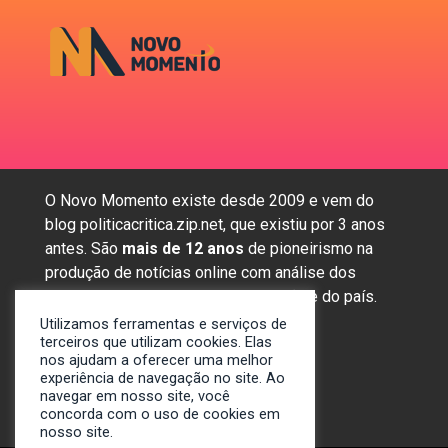
O Novo Momento existe desde 2009 e vem do
blog politicacritica.zip.net, que existiu por 3 anos
antes. São
mais de 12 anos
de pioneirismo na
produção de notícias online com análise dos
assuntos mais importantes da região e do país.
Utilizamos ferramentas e serviços de
terceiros que utilizam cookies. Elas
nos ajudam a oferecer uma melhor
Sobre nós
experiência de navegação no site. Ao
Anunciar
navegar em nosso site, você
concorda com o uso de cookies em
Contato
nosso site.