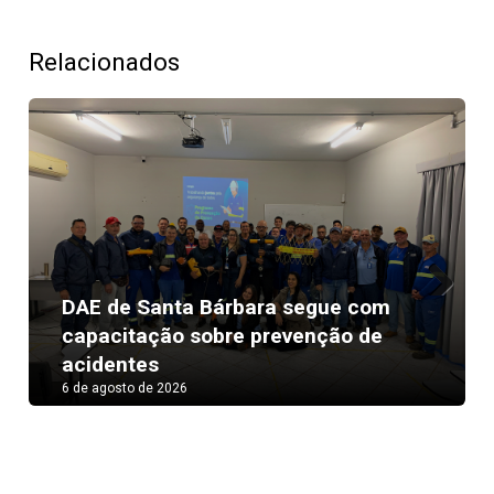
Relacionados
anta Bárbara segue com
Previous
Next
ão sobre prevenção de
3ª Divisão d
s
Nova Odessa
 2026
6 de agosto de 2026