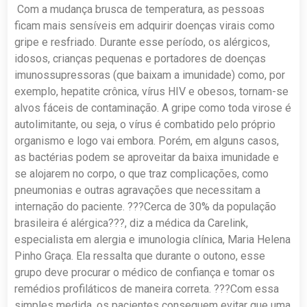
Com a mudança brusca de temperatura, as pessoas
ficam mais sensíveis em adquirir doenças virais como
gripe e resfriado. Durante esse período, os alérgicos,
idosos, crianças pequenas e portadores de doenças
imunossupressoras (que baixam a imunidade) como, por
exemplo, hepatite crônica, vírus HIV e obesos, tornam-se
alvos fáceis de contaminação. A gripe como toda virose é
autolimitante, ou seja, o vírus é combatido pelo próprio
organismo e logo vai embora. Porém, em alguns casos,
as bactérias podem se aproveitar da baixa imunidade e
se alojarem no corpo, o que traz complicações, como
pneumonias e outras agravações que necessitam a
internação do paciente. ???Cerca de 30% da população
brasileira é alérgica???, diz a médica da Carelink,
especialista em alergia e imunologia clínica, Maria Helena
Pinho Graça. Ela ressalta que durante o outono, esse
grupo deve procurar o médico de confiança e tomar os
remédios profiláticos de maneira correta. ???Com essa
simples medida, os pacientes conseguem evitar que uma