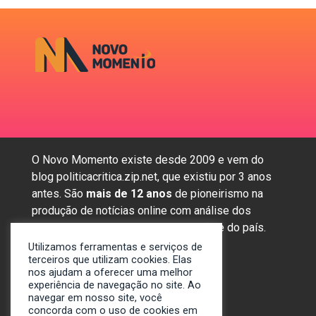
O Novo Momento existe desde 2009 e vem do
blog politicacritica.zip.net, que existiu por 3 anos
antes. São
mais de 12 anos
de pioneirismo na
produção de notícias online com análise dos
assuntos mais importantes da região e do país.
Utilizamos ferramentas e serviços de
terceiros que utilizam cookies. Elas
nos ajudam a oferecer uma melhor
Sobre nós
experiência de navegação no site. Ao
Anunciar
navegar em nosso site, você
concorda com o uso de cookies em
Contato