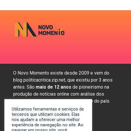
O Novo Momento existe desde 2009 e vem do
blog politicacritica.zip.net, que existiu por 3 anos
antes. São
mais de 12 anos
de pioneirismo na
produção de notícias online com análise dos
assuntos mais importantes da região e do país.
Utilizamos ferramentas e serviços de
terceiros que utilizam cookies. Elas
nos ajudam a oferecer uma melhor
Sobre nós
experiência de navegação no site. Ao
Anunciar
navegar em nosso site, você