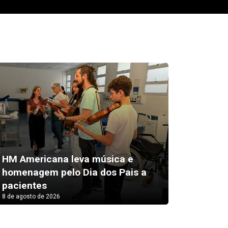
HM Americana leva música e
Medica
homenagem pelo Dia dos Pais a
no SUS
pacientes
intern
8 de agosto de 2026
8 de agosto