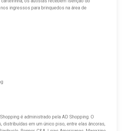
carteirinha, os autistas recebem isenção do
nos ingressos para brinquedos na área de
ng
 Shopping é administrado pela AD Shopping. O
distribuídas em um único piso, entre elas âncoras,
Riachuelo, Renner, C&A, Lojas Americanas, Magazine