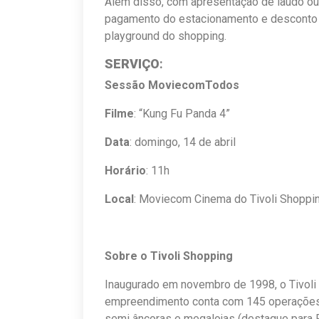
Além disso, com apresentação de laudo ou 
pagamento do estacionamento e desconto 
playground do shopping.
SERVIÇO
:
Sessão MoviecomTodos
Filme
: “Kung Fu Panda 4”
Data
: domingo, 14 de abril
Horário
: 11h
Local
: Moviecom Cinema do Tivoli Shoppi
Sobre o Tivoli Shopping
Inaugurado em novembro de 1998, o Tivoli
empreendimento conta com 145 operações, 
semi âncoras e megalojas (destaque para 