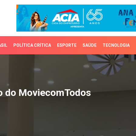
SIL
POLÍTICA CRÍTICA
ESPORTE
SAÚDE
TECNOLOGIA
o do MoviecomTodos
ção do MoviecomTodos