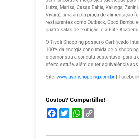
Luiza, Marisa, Casas Bahia, Kalunga, Zanin
Vivara); uma ampla praça de alimentação (c
restaurantes como Outback, Coco Bambu e
quatro salas de exibição; e a Elite Academi
O Tivoli Shopping possui o Certificado Int
100% da energia consumida pelo shopping é
e demonstra a conduta sustentável para a
efeito estufa, além de ter equivalência aos
Site:
www.tivolishopping.com.br
| Facebook:
Gostou? Compartilhe!
Facebook
Twitter
WhatsApp
Copy
Link