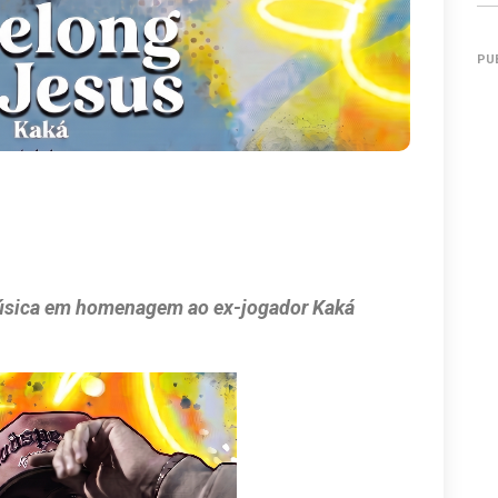
PU
 música em homenagem ao ex-jogador Kaká