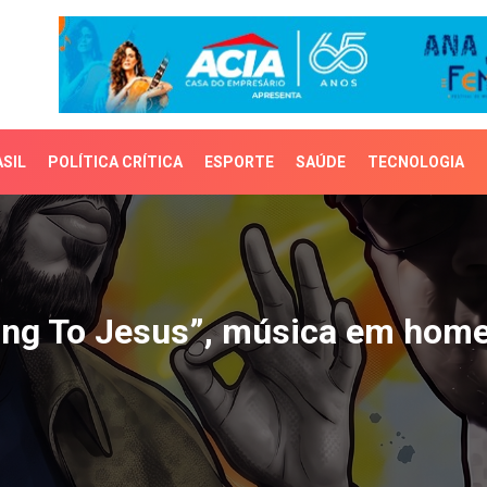
SIL
POLÍTICA CRÍTICA
ESPORTE
SAÚDE
TECNOLOGIA
ong To Jesus”, música e
elong To Jesus”, música em ho