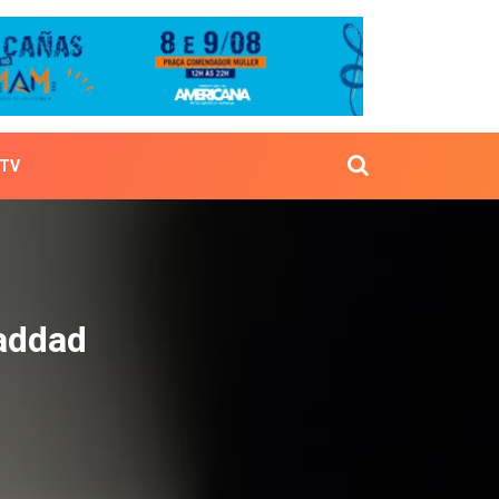
TV
tra Haddad
Haddad