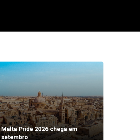
“Sexto 
Malta Pride 2026 chega em
ser a 
setembro
mais ef