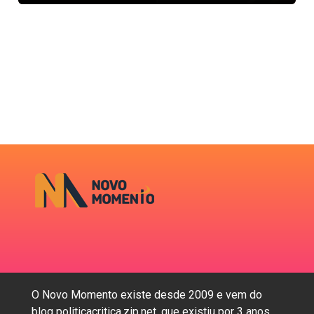
O Novo Momento existe desde 2009 e vem do
blog politicacritica.zip.net, que existiu por 3 anos