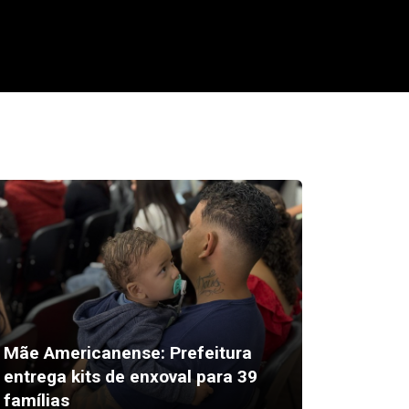
Mãe Americanense: Prefeitura
entrega kits de enxoval para 39
Americ
famílias
candida