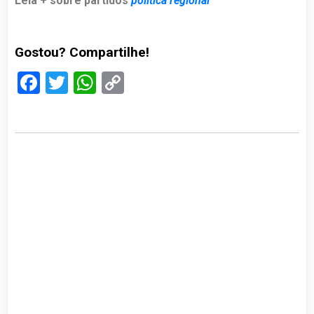
Leia + sobre partidos
política regional
Gostou? Compartilhe!
Facebook
Twitter
WhatsApp
Copy
Link