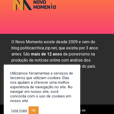
O Novo Momento existe desde 2009 e vem do
blog politicacritica.zip.net, que existiu por 3 anos
antes. São
mais de 12 anos
de pioneirismo na
produção de notícias online com análise dos
assuntos mais importantes da região e do país.
Utilizamos ferramentas e serviços de
terceiros que utilizam cookies. Elas
nos ajudam a oferecer uma melhor
Sobre nós
experiência de navegação no site. Ao
Anunciar
navegar em nosso site, você
concorda com o uso de cookies em
Contato
nosso site.
Leia mais
Ok
© 2009-2024. Portal Novo Momento de