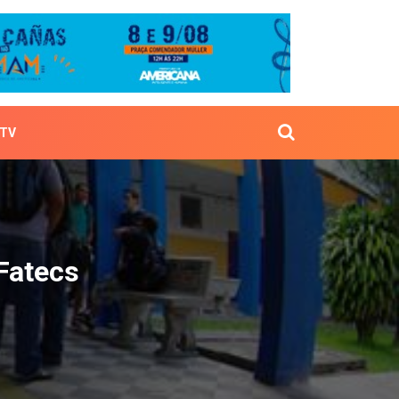
TV
 das Fatecs
 Fatecs