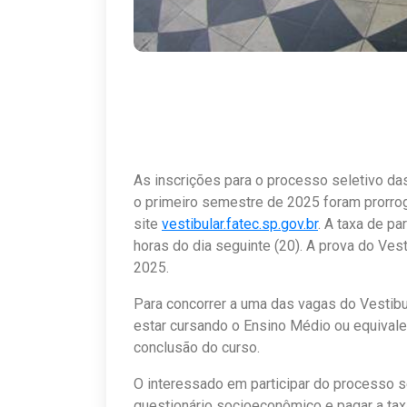
As inscrições para o processo seletivo da
o primeiro semestre de 2025 foram prorrog
site
vestibular.fatec.sp.gov.br
. A taxa de pa
horas do dia seguinte (20). A prova do Ves
2025.
Para concorrer a uma das vagas do Vestibul
estar cursando o Ensino Médio ou equivale
conclusão do curso.
O interessado em participar do processo se
questionário socioeconômico e pagar a tax