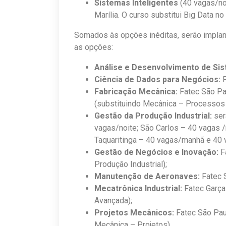
Sistemas Inteligentes
(40 vagas/noi
Marília. O curso substitui Big Data n
Somados às opções inéditas, serão implant
as opções:
Análise e Desenvolvimento de Si
Ciência de Dados para Negócios:
F
Fabricação Mecânica:
Fatec São Pa
(substituindo Mecânica – Processos
Gestão da Produção Industrial:
ser
vagas/noite; São Carlos – 40 vagas /
Taquaritinga – 40 vagas/manhã e 40 v
Gestão de Negócios e Inovação:
Fa
Produção Industrial);
Manutenção de Aeronaves:
Fatec 
Mecatrônica Industrial:
Fatec Garça
Avançada);
Projetos Mecânicos:
Fatec São Pau
Mecânica – Projetos).