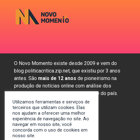
O Novo Momento existe desde 2009 e vem do
blog politicacritica.zip.net, que existiu por 3 anos
antes. São
mais de 12 anos
de pioneirismo na
produção de notícias online com análise dos
assuntos mais importantes da região e do país.
Utilizamos ferramentas e serviços de
terceiros que utilizam cookies. Elas
nos ajudam a oferecer uma melhor
Sobre nós
experiência de navegação no site. Ao
Anunciar
navegar em nosso site, você
concorda com o uso de cookies em
Contato
nosso site.