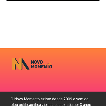
O Novo Momento existe desde 2009 e vem do
blog politicacritica.zip.net, que existiu por 3 anos