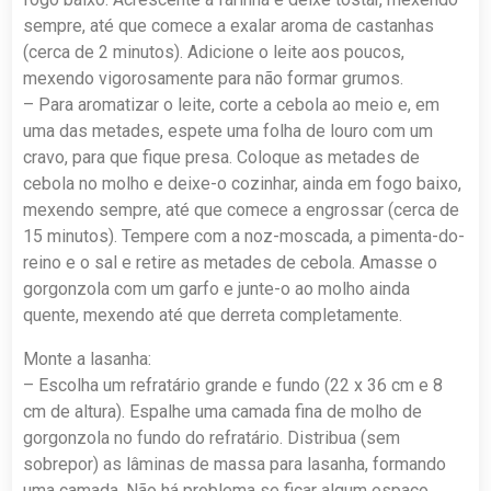
sempre, até que comece a exalar aroma de castanhas
(cerca de 2 minutos). Adicione o leite aos poucos,
mexendo vigorosamente para não formar grumos.
– Para aromatizar o leite, corte a cebola ao meio e, em
uma das metades, espete uma folha de louro com um
cravo, para que fique presa. Coloque as metades de
cebola no molho e deixe-o cozinhar, ainda em fogo baixo,
mexendo sempre, até que comece a engrossar (cerca de
15 minutos). Tempere com a noz-moscada, a pimenta-do-
reino e o sal e retire as metades de cebola. Amasse o
gorgonzola com um garfo e junte-o ao molho ainda
quente, mexendo até que derreta completamente.
Monte a lasanha:
– Escolha um refratário grande e fundo (22 x 36 cm e 8
cm de altura). Espalhe uma camada fina de molho de
gorgonzola no fundo do refratário. Distribua (sem
sobrepor) as lâminas de massa para lasanha, formando
uma camada. Não há problema se ficar algum espaço