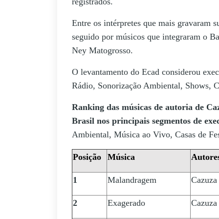
registrados.
Entre os intérpretes que mais gravaram s
seguido por músicos que integraram o B
Ney Matogrosso.
O levantamento do Ecad considerou execu
Rádio, Sonorização Ambiental, Shows, Ca
Ranking das músicas de autoria de Caz
Brasil nos principais segmentos de ex
Ambiental, Música ao Vivo, Casas de Fes
Posição
Música
Autore
1
Malandragem
Cazuza 
2
Exagerado
Cazuza 