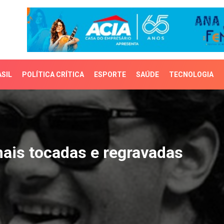
SIL
POLÍTICA CRÍTICA
ESPORTE
SAÚDE
TECNOLOGIA
s tocadas e regravadas
ais tocadas e regravadas