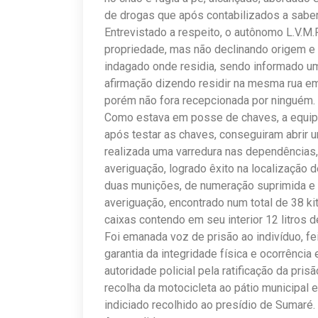
de drogas que após contabilizados a saber
Entrevistado a respeito, o autônomo L.V.M
propriedade, mas não declinando origem e
indagado onde residia, sendo informado u
afirmação dizendo residir na mesma rua em
porém não fora recepcionada por ninguém.
Como estava em posse de chaves, a equipe 
após testar as chaves, conseguiram abrir u
realizada uma varredura nas dependências,
averiguação, logrado êxito na localização 
duas munições, de numeração suprimida e o
averiguação, encontrado num total de 38 ki
caixas contendo em seu interior 12 litros d
Foi emanada voz de prisão ao indivíduo, fe
garantia da integridade física e ocorrência
autoridade policial pela ratificação da pris
recolha da motocicleta ao pátio municipal e
indiciado recolhido ao presídio de Sumaré.