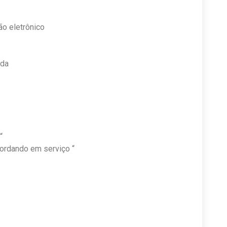
ão eletrônico
ida
“
bordando em serviço “