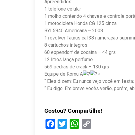
Apreendidos:
1 telefone celular
1 molho contendo 4 chaves e controle port
1 motocicleta Honda CG 125 cinza
BYL5840 Americana – 2008
1 revólver Taurus cal.38 numeração suprim
8 cartuchos íntegros
60 eppendorf de cocaína – 44 grs
12 litros lança perfume
569 pedras de crack – 130 grs
Equipe de Romu A
“ Eles dizem: Eu nunca vejo você em festa; 
“ Eu digo: Em breve vocês verão, porém, a
Gostou? Compartilhe!
Facebook
Twitter
WhatsApp
Copy
Link