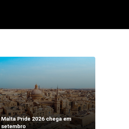
“Sexto 
Malta Pride 2026 chega em
ser a 
setembro
mais ef