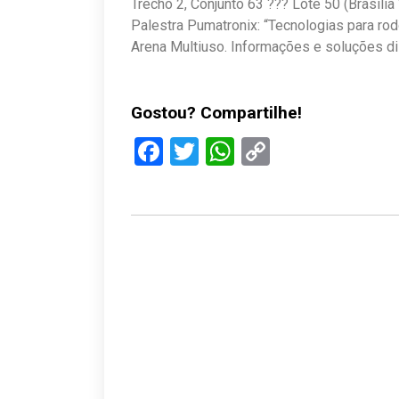
Trecho 2, Conjunto 63 ??? Lote 50 (Brasília
Palestra Pumatronix: “Tecnologias para rodo
Arena Multiuso. Informações e soluções di
Gostou? Compartilhe!
Facebook
Twitter
WhatsApp
Copy
Link