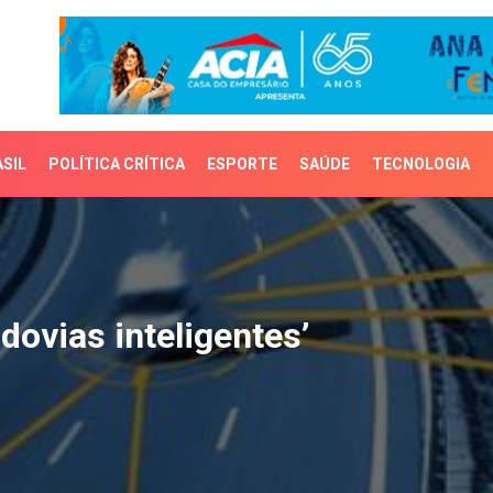
SIL
POLÍTICA CRÍTICA
ESPORTE
SAÚDE
TECNOLOGIA
vias inteligentes’
dovias inteligentes’