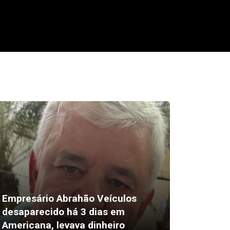
Empresário Abrahão Veículos
desaparecido há 3 dias em
Pix amp
Americana, levava dinheiro
vendas 