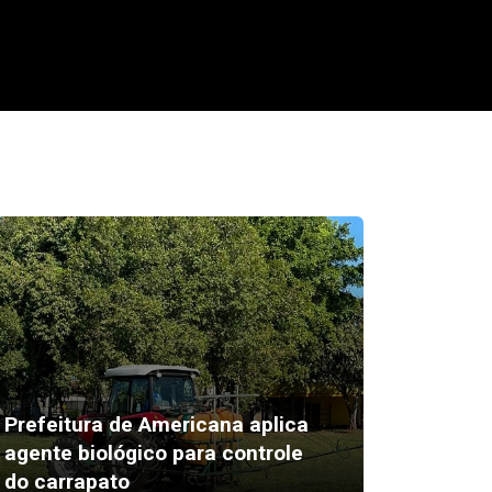
Prefeitura de Americana aplica
Rafael 
agente biológico para controle
nota do
do carrapato
no pós